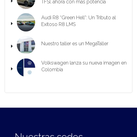
TFSI, ahora con más potencia
Audi R8 “Green Hell”: Un Tributo al
Exitoso R8 LMS
Nuestro taller es un MegaTaller
Volkswagen lanza su nueva imagen en
Colombia
Nuestras sedes